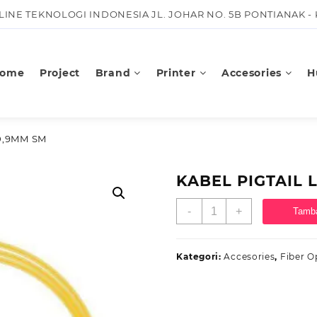
KLINE TEKNOLOGI INDONESIA JL. JOHAR NO. 5B PONTIANAK -
ome
Project
Brand
Printer
Accesories
H
 0,9MM SM
KABEL PIGTAIL 
Kuantitas
-
+
Tamba
KABEL
PIGTAIL
LC
Kategori:
Accesories
,
Fiber O
1,5M
0,9MM
SM