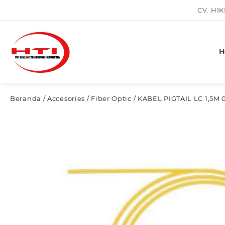
Skip
CV. HI
to
content
H
Beranda
/
Accesories
/
Fiber Optic
/ KABEL PIGTAIL LC 1,5M