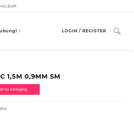
 KALBAR
ubungi
LOGIN / REGISTER
LC 1,5M 0,9MM SM
h ke keranjang
ptic