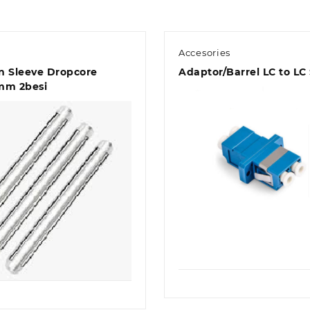
s
Accesories
n Sleeve Dropcore
Adaptor/Barrel LC to LC
mm 2besi
Quick view
Quick view