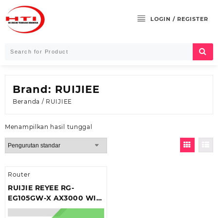
Skip
to
LOGIN / REGISTER
content
Brand:
RUIJIEE
Beranda
/ RUIJIEE
Menampilkan hasil tunggal
Router
RUIJIE REYEE RG-
EG105GW-X AX3000 WIFI
6